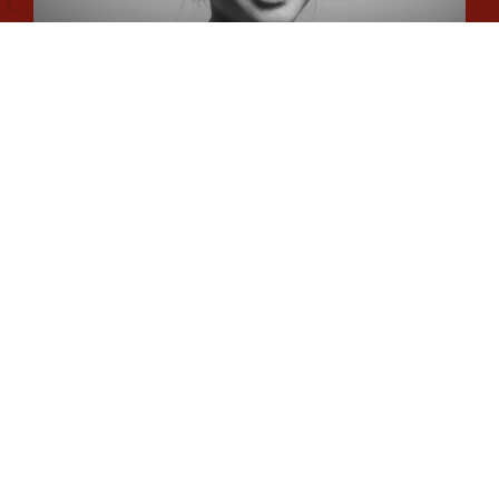
Romane
Chargée de Mission Qualité et Labellisation
Dimitri
Chargé de Mission Fonds Tourisme Durable et Éco-
durabilité
Jim