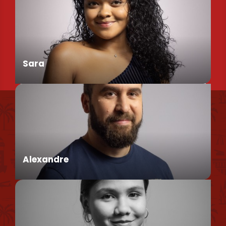
Chargée de Mission Produits / Evénementiels
Sara
Nous retrouver
Conseillère en séjour
Nos brochures et plans
Politique environnementale
Alexandre
Politique de confidentialité
Politique d'utilisation des cookies
Mentions légales
Conseiller en séjour
Plan du site