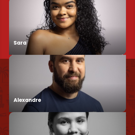
Chargée de Mission Produits / Evénementiels
Sara
Nous retrouver
Conseillère en séjour
Nos brochures et plans
Politique environnementale
Alexandre
Politique de confidentialité
Politique d'utilisation des cookies
Mentions légales