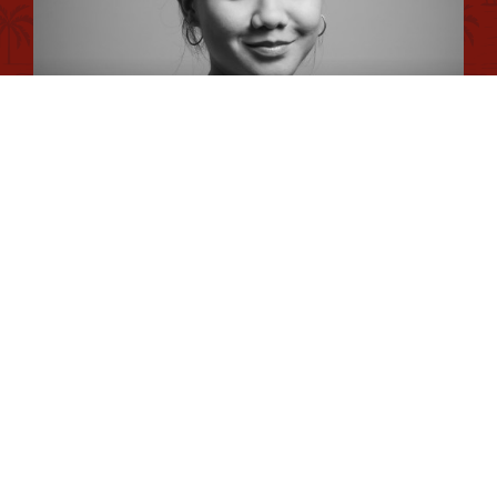
Conseiller en séjour
Plan du site
Romane
Chargée de Mission Qualité et Labellisation
Dimitri
Chargé de Mission Fonds Tourisme Durable et Éco-
durabilité