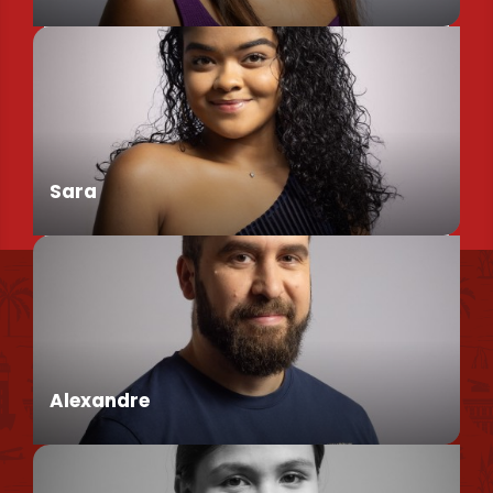
Chargée de Mission Produits / Evénementiels
Sara
Nous retrouver
Conseillère en séjour
Nos brochures et plans
Politique environnementale
Alexandre
Politique de confidentialité
Politique d'utilisation des cookies
Mentions légales