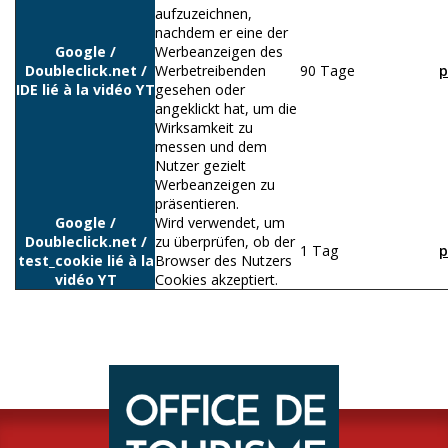
aufzuzeichnen,
nachdem er eine der
Google /
Werbeanzeigen des
Doubleclick.net /
Werbetreibenden
90 Tage
p
IDE lié à la vidéo YT
gesehen oder
angeklickt hat, um die
Wirksamkeit zu
messen und dem
Nutzer gezielt
Werbeanzeigen zu
präsentieren.
Google /
Wird verwendet, um
Doubleclick.net /
zu überprüfen, ob der
1 Tag
p
test_cookie lié à la
Browser des Nutzers
vidéo YT
Cookies akzeptiert.