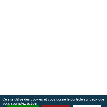
René
Responsable du Pôle Accueil et de LaBoutik'
Adèle
Conseillère en séjour
Ce site utilise des cookies et vous donne le contrôle sur ceux que
vous souhaitez activer