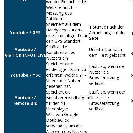
wie der Besucher die
Website nutzt. =
Messung des
Publikums
Speichert auf dem
1 Stunde nach der
Handy des Nutzers
Youtube / GPS
Anmeldung auf der
p
eine eindeutige ID für
Seite
den GPS-Standort.
Schätzt die
Youtube /
Unmittelbar nach
Bandbreite des
p
VISITOR_INFO1_LIVE
dem Test gelöscht
Nutzers ein
Speichert eine
Läuft ab, wenn der
eindeutige ID, um zu
Nutzer die
Youtube / YSC
erfahren, welche YT-
p
Browsersitzung
Videos der Nutzer
verlässt
gesehen hat.
Speichert die
Läuft ab, wenn der
Youtube /
Benutzereinstellungen
Nutzer die
p
remote_sid
für den YT-
Browsersitzung
Videoplayer
verlässt
Wird von Google
DoubleClick
verwendet, um die
Aktionen des Nutzers