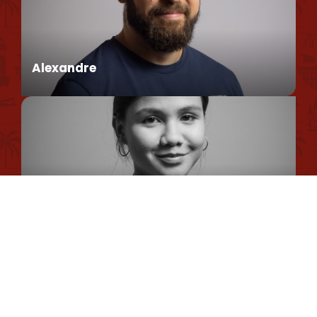
Conseillère en séjour
Unsere broschüren und pläne
Umweltpolitik
Alexandre
Datenschutzrichtlinie
Cookie-Nutzungsrichtlinie
Rechtliche Hinweise
Conseiller en séjour
Sitemap
Romane
Chargée de Mission Qualité et Labellisation