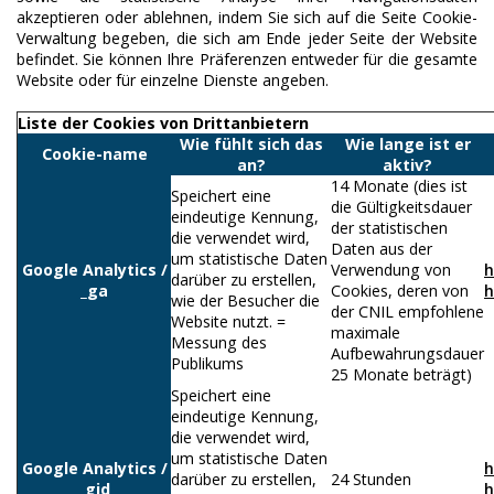
akzeptieren oder ablehnen, indem Sie sich auf die Seite Cookie-
Verwaltung begeben, die sich am Ende jeder Seite der Website
befindet. Sie können Ihre Präferenzen entweder für die gesamte
Website oder für einzelne Dienste angeben.
Liste der Cookies von Drittanbietern
Wie fühlt sich das
Wie lange ist er
Cookie-name
an?
aktiv?
14 Monate (dies ist
Speichert eine
die Gültigkeitsdauer
eindeutige Kennung,
der statistischen
die verwendet wird,
Daten aus der
um statistische Daten
Google Analytics /
Verwendung von
h
darüber zu erstellen,
_ga
Cookies, deren von
h
wie der Besucher die
der CNIL empfohlene
Website nutzt. =
maximale
Messung des
Aufbewahrungsdauer
Publikums
25 Monate beträgt)
Speichert eine
eindeutige Kennung,
die verwendet wird,
um statistische Daten
Google Analytics /
h
darüber zu erstellen,
24 Stunden
_gid
h