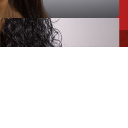
htlinie
Rechtliche Hinweise
Sitemap
Chargée de Mission Produits / Evénementiels
Conseillère en séjour