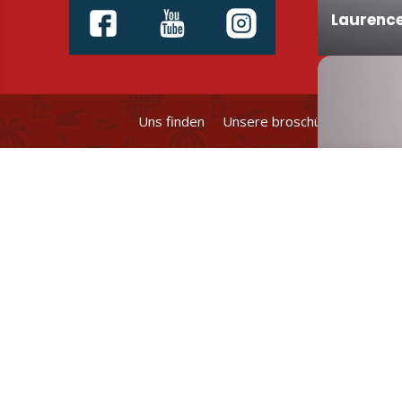
Laurenc
Uns finden
Unsere broschüren und plän
Sara
Alexand