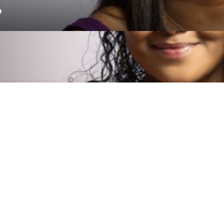
e
e
Umweltpolitik
Datenschutzrichtlinie
Cookie-Nutzungsric
re