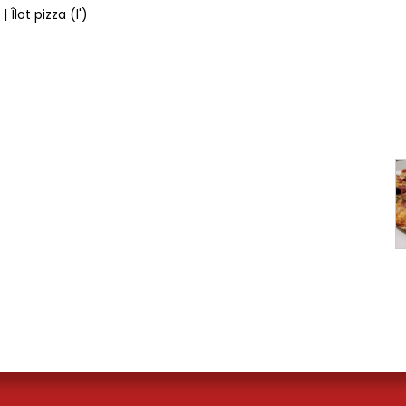
a
| Îlot pizza (l')