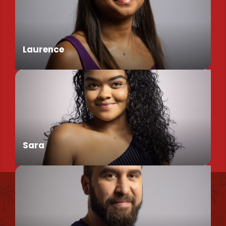
Assistant de Direction
Laurence
Chargée de Mission Produits / Evénementiels
Sara
Uns finden
Conseillère en séjour
Unsere broschüren und pläne