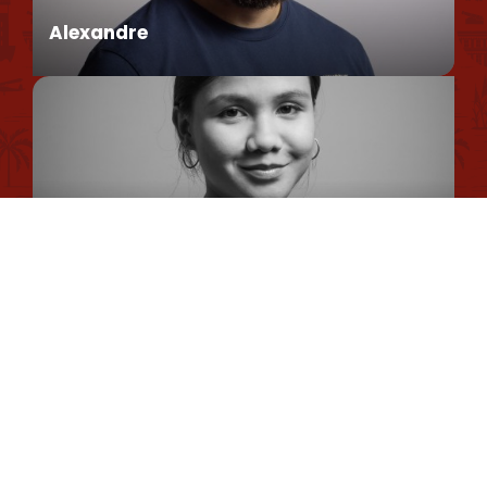
Umweltpolitik
Alexandre
Datenschutzrichtlinie
Cookie-Nutzungsrichtlinie
Rechtliche Hinweise
Conseiller en séjour
Sitemap
Romane
Chargée de Mission Qualité et Labellisation
Dimitri