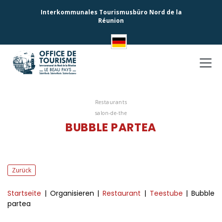
Interkommunales Tourismusbüro Nord de la
Réunion
Restaurants
salon-de-the
BUBBLE PARTEA
Zurück
Startseite
| Organisieren
|
Restaurant
|
Teestube
| Bubble
partea