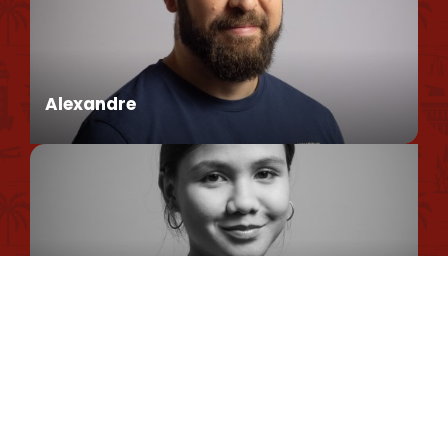
Find us
Conseillère en séjour
Our brochures et plans
Environmental policy
Alexandre
Privacy Policy
Cookie Usage Policy
Legal information
Conseiller en séjour
Site map
Romane
Chargée de Mission Qualité et Labellisation