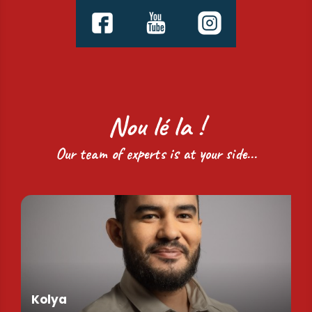
Nou lé la !
Our team of experts is at your side...
Kolya