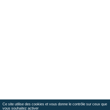
René
Responsable du Pôle Accueil et de LaBoutik'
Adèle
Conseillère en séjour
Ce site utilise des cookies et vous donne le contrôle sur ceux que
vous souhaitez activer