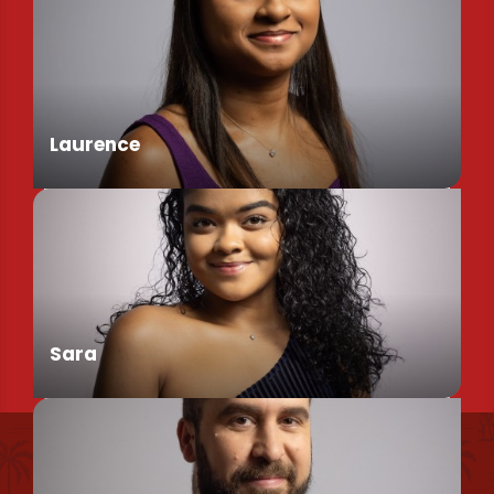
Assistant de Direction
Laurence
Chargée de Mission Produits / Evénementiels
Sara
Find us
Conseillère en séjour
Our brochures et plans