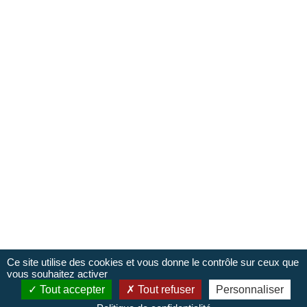
René
Responsable du Pôle Accueil et de LaBoutik'
Adèle
Conseillère en séjour
Ce site utilise des cookies et vous donne le contrôle sur ceux que
vous souhaitez activer
Tout accepter
Tout refuser
Personnaliser
Jean-Denis