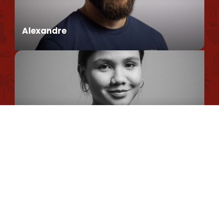
Environmental policy
Alexandre
Privacy Policy
Cookie Usage Policy
Legal information
Conseiller en séjour
Site map
Romane
Chargée de Mission Qualité et Labellisation
Dimitri