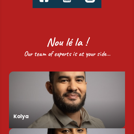
Nou lé la !
Our team of experts is at your side...
Kolya