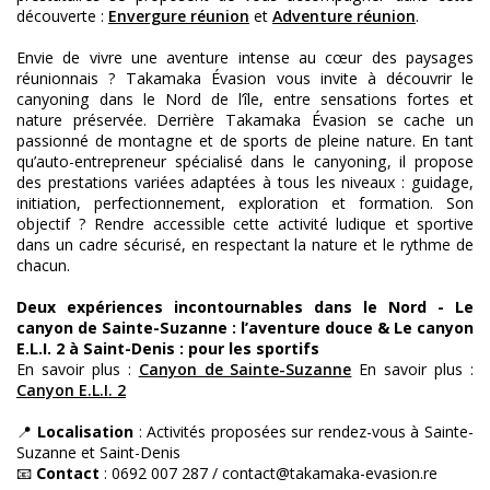
découverte :
Envergure réunion
et
Adventure réunion
.
Envie de vivre une aventure intense au cœur des paysages
réunionnais ? Takamaka Évasion vous invite à découvrir le
canyoning dans le Nord de l’île, entre sensations fortes et
nature préservée. Derrière Takamaka Évasion se cache un
passionné de montagne et de sports de pleine nature. En tant
qu’auto-entrepreneur spécialisé dans le canyoning, il propose
des prestations variées adaptées à tous les niveaux : guidage,
initiation, perfectionnement, exploration et formation. Son
objectif ? Rendre accessible cette activité ludique et sportive
dans un cadre sécurisé, en respectant la nature et le rythme de
chacun.
Deux expériences incontournables dans le Nord - Le
canyon de Sainte-Suzanne : l’aventure douce & Le canyon
E.L.I. 2 à Saint-Denis : pour les sportifs
En savoir plus :
Canyon de Sainte-Suzanne
En savoir plus :
Canyon E.L.I. 2
📍
Localisation
: Activités proposées sur rendez-vous à Sainte-
Suzanne et Saint-Denis
📧
Contact
: 0692 007 287 / contact@takamaka-evasion.re