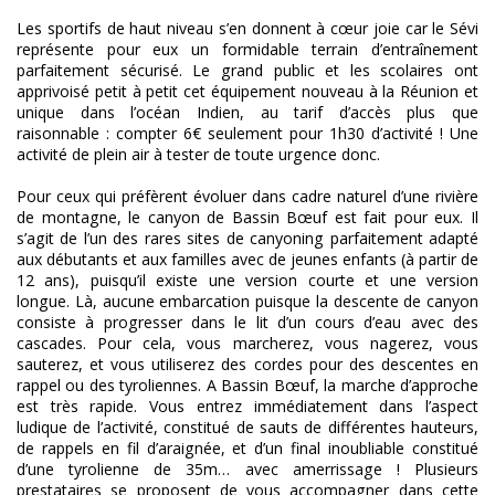
Les sportifs de haut niveau s’en donnent à cœur joie car le Sévi
représente pour eux un formidable terrain d’entraînement
parfaitement sécurisé. Le grand public et les scolaires ont
apprivoisé petit à petit cet équipement nouveau à la Réunion et
unique dans l’océan Indien, au tarif d’accès plus que
raisonnable : compter 6€ seulement pour 1h30 d’activité ! Une
activité de plein air à tester de toute urgence donc.
Pour ceux qui préfèrent évoluer dans cadre naturel d’une rivière
de montagne, le canyon de Bassin Bœuf est fait pour eux. Il
s’agit de l’un des rares sites de canyoning parfaitement adapté
aux débutants et aux familles avec de jeunes enfants (à partir de
12 ans), puisqu’il existe une version courte et une version
longue. Là, aucune embarcation puisque la descente de canyon
consiste à progresser dans le lit d’un cours d’eau avec des
cascades. Pour cela, vous marcherez, vous nagerez, vous
sauterez, et vous utiliserez des cordes pour des descentes en
rappel ou des tyroliennes. A Bassin Bœuf, la marche d’approche
est très rapide. Vous entrez immédiatement dans l’aspect
ludique de l’activité, constitué de sauts de différentes hauteurs,
de rappels en fil d’araignée, et d’un final inoubliable constitué
d’une tyrolienne de 35m… avec amerrissage ! Plusieurs
prestataires se proposent de vous accompagner dans cette