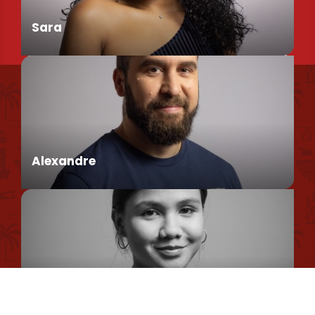
Sara
Nous retrouver
Conseillère en séjour
Nos brochures et plans
Politique environnementale
Alexandre
Politique de confidentialité
Politique d'utilisation des cookies
Mentions légales
Conseiller en séjour
Plan du site
Romane