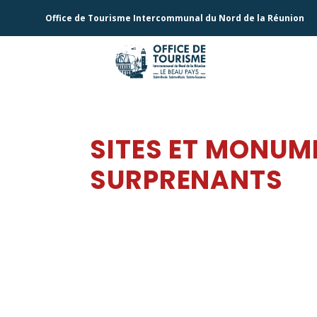
Office de Tourisme Intercommunal du Nord de la Réunion
SITES ET MONUM
SURPRENANTS