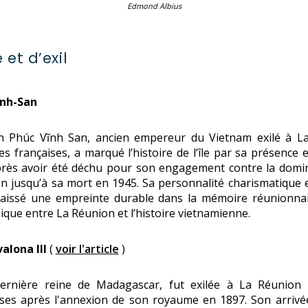
Edmond Albius
 et d’exil
inh-San
n Phúc Vĩnh San, ancien empereur du Vietnam exilé à La
es françaises, a marqué l’histoire de l’île par sa présence 
rès avoir été déchu pour son engagement contre la domina
n jusqu’à sa mort en 1945. Sa personnalité charismatique 
issé une empreinte durable dans la mémoire réunionnaise
ique entre La Réunion et l’histoire vietnamienne.
alona III
(
voir l'article
)
dernière reine de Madagascar, fut exilée à La Réunion 
ises après l'annexion de son royaume en 1897. Son arrivée