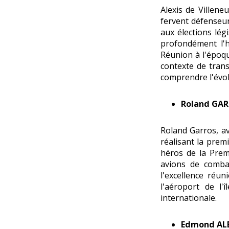
Alexis de Villene
fervent défenseur
aux élections lég
profondément l'hi
Réunion à l'époqu
contexte de trans
comprendre l'évolu
Roland GA
Roland Garros, av
réalisant la prem
héros de la Prem
avions de combat 
l'excellence réun
l'aéroport de l
internationale.
Edmond AL