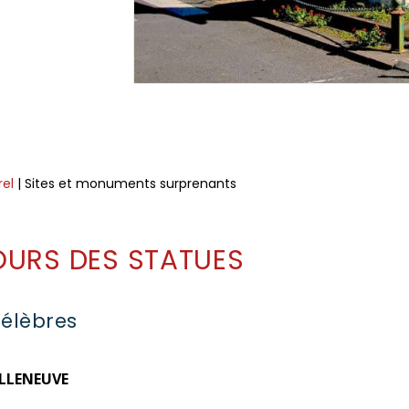
rel
| Sites et monuments surprenants
OURS DES STATUES
célèbres
ILLENEUVE