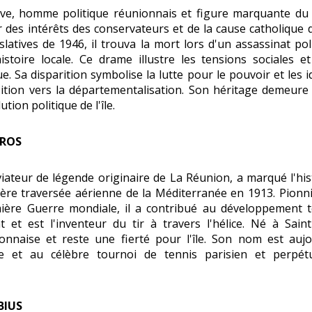
uve, homme politique réunionnais et figure marquante du 
 des intérêts des conservateurs et de la cause catholique da
islatives de 1946, il trouva la mort lors d'un assassinat po
stoire locale. Ce drame illustre les tensions sociales e
e. Sa disparition symbolise la lutte pour le pouvoir et les 
ition vers la départementalisation. Son héritage demeure
tion politique de l'île.
RROS
iateur de légende originaire de La Réunion, a marqué l'hi
ière traversée aérienne de la Méditerranée en 1913. Pionnie
ière Guerre mondiale, il a contribué au développement 
et est l'inventeur du tir à travers l'hélice. Né à Saint
ionnaise et reste une fierté pour l'île. Son nom est auj
'île et au célèbre tournoi de tennis parisien et perp
BIUS