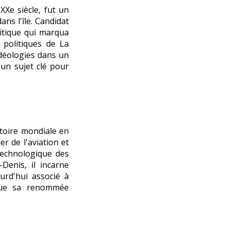
XXe siècle, fut un
ns l'île. Candidat
litique qui marqua
t politiques de La
idéologies dans un
 un sujet clé pour
stoire mondiale en
r de l'aviation et
technologique des
-Denis, il incarne
ourd'hui associé à
étue sa renommée