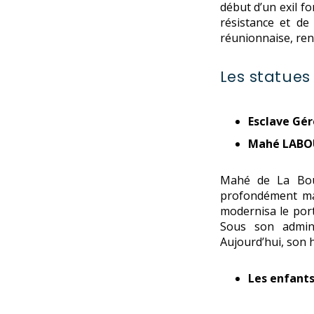
début d’un exil f
résistance et de 
réunionnaise, ren
Les statues
Esclave Gé
Mahé LAB
Mahé de La Bour
profondément marq
modernisa le port
Sous son admini
Aujourd’hui, son h
Les enfants