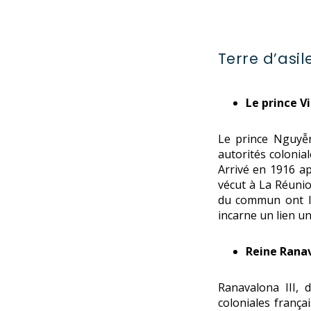
Terre d’asile
Le prince V
Le prince Nguyễ
autorités colonial
Arrivé en 1916 ap
vécut à La Réunio
du commun ont la
incarne un lien un
Reine Ranav
Ranavalona III, 
coloniales frança