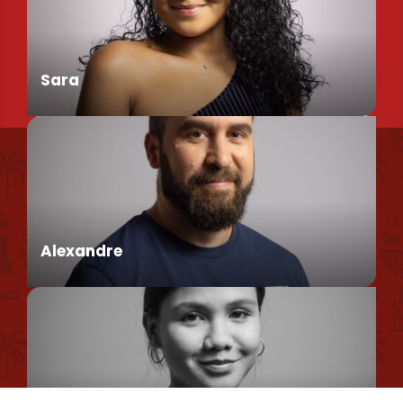
Chargée de Mission Produits / Evénementiels
Sara
Nous retrouver
Conseillère en séjour
Nos brochures et plans
Politique environnementale
Alexandre
Politique de confidentialité
Politique d'utilisation des cookies
Mentions légales
Conseiller en séjour
Plan du site