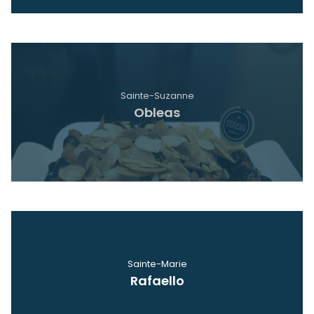
Sainte-Suzanne
Obleas
Voir
Sainte-Marie
Rafaello
Voir