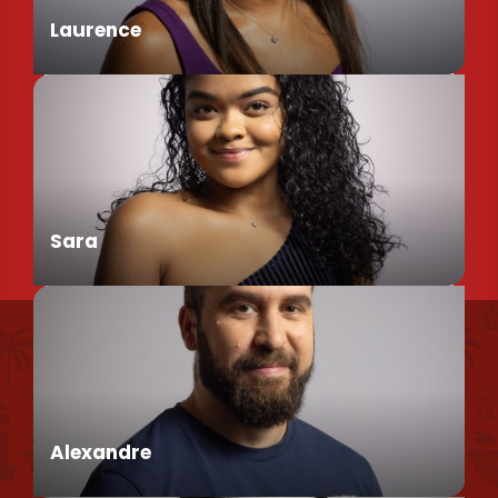
Laurence
Chargée de Mission Produits / Evénementiels
Sara
Nous retrouver
Conseillère en séjour
Nos brochures et plans
Politique environnementale
Alexandre
Politique de confidentialité