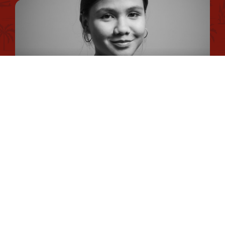
Politique d'utilisation des cookies
Mentions légales
Conseiller en séjour
Plan du site
Romane
Chargée de Mission Qualité et Labellisation
Dimitri
Chargé de Mission Fonds Tourisme Durable et Éco-