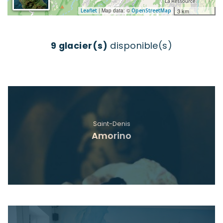
Leaflet
| Map data: ©
OpenStreetMap
3 km
9 glacier(s)
disponible(s)
Saint-Denis
Amorino
Voir