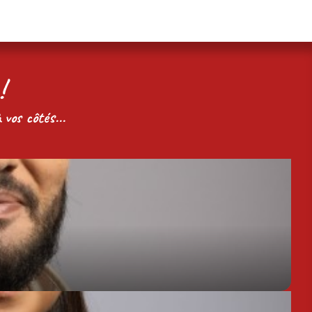
!
 vos côtés...