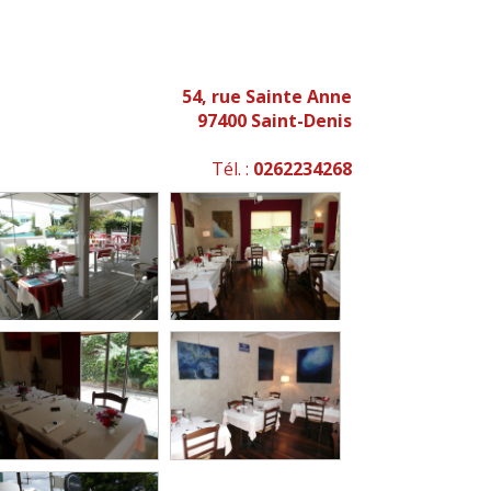
54, rue Sainte Anne
97400 Saint-Denis
Tél. :
0262234268