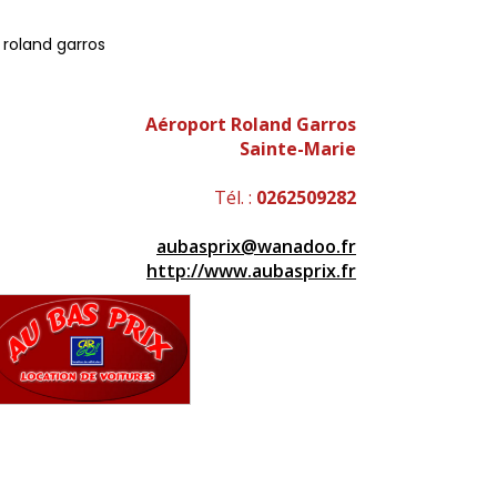
 roland garros
Aéroport Roland Garros
Sainte-Marie
Tél. :
0262509282
aubasprix@wanadoo.fr
http://www.aubasprix.fr