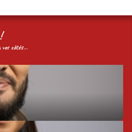
!
 vos côtés...