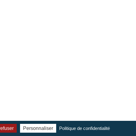
Responsable du Pôle Accueil et de LaBoutik'
Conseillère en séjour
refuser
Personnaliser
Politique de confidentialité