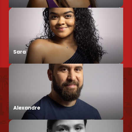
Chargée de Mission Produits / Evénementiels
Sara
Nous retrouver
Conseillère en séjour
Nos brochures et plans
Politique environnementale
Alexandre
Politique de confidentialité
Politique d'utilisation des cookies
Mentions légales