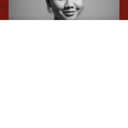
Conseiller en séjour
Plan du site
Romane
Chargée de Mission Qualité et Labellisation
Dimitri
Chargé de Mission Fonds Tourisme Durable et Éco-
durabilité