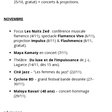
25/10, gratuit) + concerts & projections.
NOVEMBRE
Focus
Les Nuits Zed
: conférence musicale
flamenco (4/11), spectacle
Flamenco Vivo
(6/11),
projection
Impulso
(8/11) &
Flashmenco
(8/11,
gratuit).
Maya Kamaty
en concert (7/11).
Théâtre :
Du luxe et de l’impuissance
de J.-L.
Lagarce (14/11, dès 15 ans).
Cité Jazz
– “Les femmes du jazz” (22/11).
Cyclone BD
– grand festival bande dessinée (27–
30/11).
Maloya Ravan’ (40 ans)
– concert-hommage
(29/11).