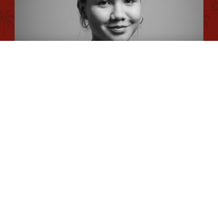
Mentions légales
Conseiller en séjour
Plan du site
Romane
Chargée de Mission Qualité et Labellisation
Dimitri
Chargé de Mission Fonds Tourisme Durable et Éco-
durabilité