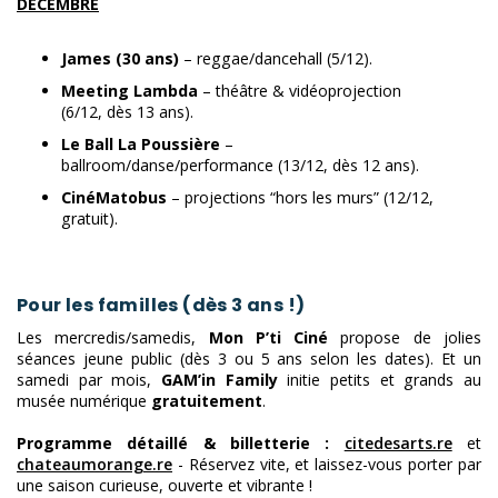
DÉCEMBRE
James (30 ans)
– reggae/dancehall (5/12).
Meeting Lambda
– théâtre & vidéoprojection
(6/12, dès 13 ans).
Le Ball La Poussière
–
ballroom/danse/performance (13/12, dès 12 ans).
CinéMatobus
– projections “hors les murs” (12/12,
gratuit).
Pour les familles (dès 3 ans !)
Les mercredis/samedis,
Mon P’ti Ciné
propose de jolies
séances jeune public (dès 3 ou 5 ans selon les dates). Et un
samedi par mois,
GAM’in Family
initie petits et grands au
musée numérique
gratuitement
.
Programme détaillé & billetterie :
citedesarts.re
et
chateaumorange.re
- Réservez vite, et laissez-vous porter par
une saison curieuse, ouverte et vibrante !