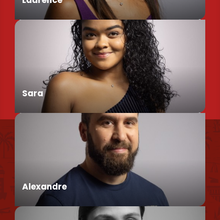
Laurence
Chargée de Mission Produits / Evénementiels
Sara
Nous retrouver
Conseillère en séjour
Nos brochures et plans
Politique environnementale
Alexandre
Politique de confidentialité
Politique d'utilisation des cookies