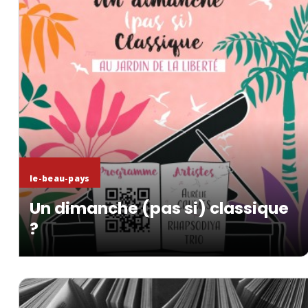
le-beau-pays
Un dimanche (pas si) classique
?