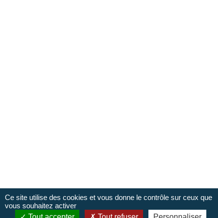
René
Responsable du Pôle Accueil et de LaBoutik'
Adèle
Conseillère en séjour
Ce site utilise des cookies et vous donne le contrôle sur ceux que
vous souhaitez activer
Tout accepter
Tout refuser
Personnaliser