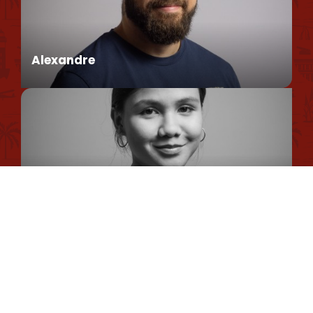
Conseillère en séjour
Nos brochures et plans
Politique environnementale
Alexandre
Politique de confidentialité
Politique d'utilisation des cookies
Mentions légales
Conseiller en séjour
Plan du site
Romane
Chargée de Mission Qualité et Labellisation