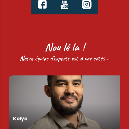
Nou lé la !
Notre équipe d'experts est à vos côtés...
Kolya