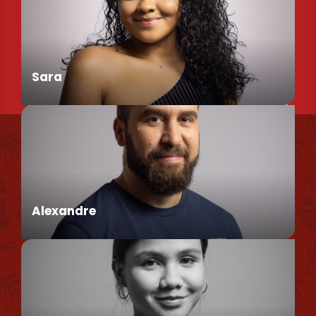
Chargée de Mission Produits / Evénementiels
Sara
Nous retrouver
Conseillère en séjour
Nos brochures et plans
Politique environnementale
Alexandre
Politique de confidentialité
Politique d'utilisation des cookies
Mentions légales
Conseiller en séjour
Plan du site