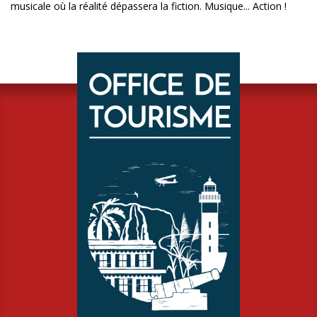
musicale où la réalité dépassera la fiction. Musique... Action !