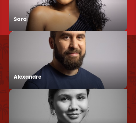
Sara
Nous retrouver
Conseillère en séjour
Nos brochures et plans
Politique environnementale
Alexandre
Politique de confidentialité
Politique d'utilisation des cookies
Mentions légales
Conseiller en séjour
Plan du site
Romane