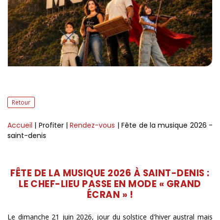
Retour
Accueil
| Profiter
|
Rendez-vous
| Fête de la musique 2026 -
saint-denis
FÊTE DE LA MUSIQUE 2026 À SAINT-DENIS :
LE CHEF-LIEU PASSE EN MODE « GRAND
ÉCRAN » !
​Le dimanche 21 juin 2026, jour du solstice d'hiver austral mais